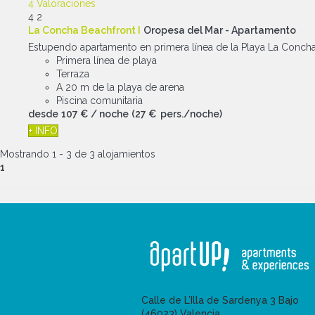
4 Valoraciones
4
2
La Concha Beachfront I
Oropesa del Mar -
Apartamento
Estupendo apartamento en primera línea de la Playa La Concha. 
Primera línea de playa
Terraza
A 20 m de la playa de arena
Piscina comunitaria
desde
107 €
/ noche
(27 € pers./noche)
+ INFO
Mostrando 1 - 3 de 3 alojamientos
1
Calle de L’Illa de Sardenya 3 Bajo
(46023) Valencia