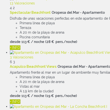
13 Valoraciones
4
2
Spectacular Beachfront
Oropesa del Mar -
Apartamento
Disfruta de unas vacaciones perfectas en este apartamento de 80
Primera línea de playa
Terraza
A 20 m de la playa de arena
Piscina comunitaria
desde
113 €
/ noche
(28 € pers./noche)
+ INFO
3 Valoraciones
6
3
Acapulco Beachfront Views
Oropesa del Mar -
Apartament
Apartamento frente al mar en un lugar de ambiente muy familiar.
Primera línea de playa
A 20 m de la playa de arena
Vistas al mar
A 1,9 km de la ciudad
desde
113 €
/ noche
(19 € pers./noche)
+ INFO