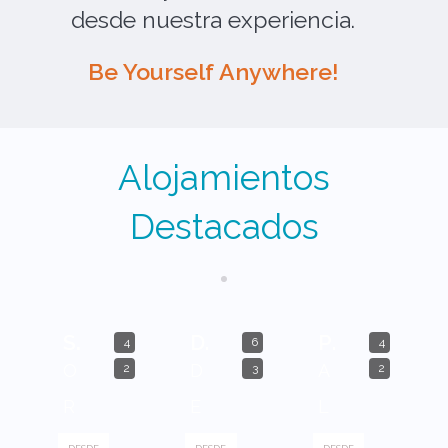
desde nuestra experiencia.
Be Yourself Anywhere!
Alojamientos
Destacados
Spectacular Beachfront
Denia Beachfront Deluxe
Patacona Terrace Duplex I
4
6
4
O
D
A
2
3
2
R
E
L
O
N
B