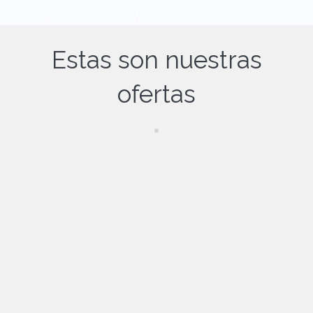
A
A
Estas son nuestras
ofertas
Oferta
válida
08/08/2
026-
29/08/2
Oferta Last Minute 15% _Spectacular Beachfront_OROPESA DEL MAR
026
-
Código
Promo
cional:
LAST