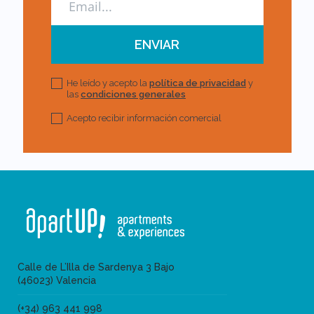
He leído y acepto la
política de privacidad
y
las
condiciones generales
Acepto recibir información comercial
Calle de L’Illa de Sardenya 3 Bajo
(46023) Valencia
(+34) 963 441 998