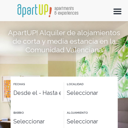
M
e
n
u
ApartUP! Alquiler de alojamientos
de corta y media estancia en la
Comunidad Valenciana
FECHAS
LOCALIDAD
BARRIO
ALOJAMIENTO