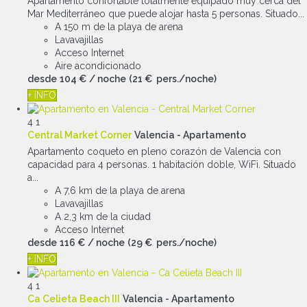
Apartamento confortable totalmente equipado muy cerca del
Mar Mediterráneo que puede alojar hasta 5 personas. Situado...
A 150 m de la playa de arena
Lavavajillas
Acceso Internet
Aire acondicionado
desde
104 €
/ noche
(21 € pers./noche)
+ INFO
4
1
Central Market Corner
Valencia -
Apartamento
Apartamento coqueto en pleno corazón de Valencia con
capacidad para 4 personas. 1 habitación doble, WiFi. Situado
a...
A 7,6 km de la playa de arena
Lavavajillas
A 2,3 km de la ciudad
Acceso Internet
desde
116 €
/ noche
(29 € pers./noche)
+ INFO
4
1
Ca Celieta Beach III
Valencia -
Apartamento