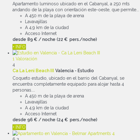
Apartamento luminoso ubicado en el Cabanyal, a 250 mts
andando de la playa con orientación este-oeste, que permite...
A 450 m de la playa de arena
Lavavajillas
A 4,9 km de la ciudad
Acceso Internet
desde
89 €
/ noche
(22 € pers./noche)
+ INFO
1 Valoración
4
Ca La Leni Beach III
Valencia -
Estudio
Coqueto estudio, ubicado en el barrio del Cabanyal, se
encuentra completamente equipado para alojar hasta 4
personas....
A 450 m de la playa de arena
Lavavajillas
A 4,9 km de la ciudad
Acceso Internet
desde
96 €
/ noche
(24 € pers./noche)
+ INFO
6
3