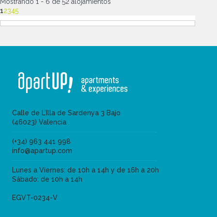
Mostrando 1 - 6 de 52 alojamientos
1
2
3
4
5
Calle de L’Illa de Sardenya 3 Bajo
(46023) Valencia
(+34) 963 441 998
info@apartup.com
Lunes a Viernes: de 10h a 14h y de 16h a 20h
Sábado: de 10h a 14h
EGVT-0234-V