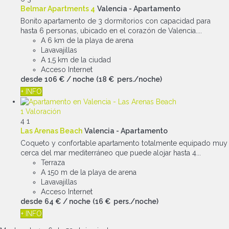
Belmar Apartments 4
Valencia -
Apartamento
Bonito apartamento de 3 dormitorios con capacidad para
hasta 6 personas, ubicado en el corazón de Valencia....
A 6 km de la playa de arena
Lavavajillas
A 1,5 km de la ciudad
Acceso Internet
desde
106 €
/ noche
(18 € pers./noche)
+ INFO
1 Valoración
4
1
Las Arenas Beach
Valencia -
Apartamento
Coqueto y confortable apartamento totalmente equipado muy
cerca del mar mediterráneo que puede alojar hasta 4...
Terraza
A 150 m de la playa de arena
Lavavajillas
Acceso Internet
desde
64 €
/ noche
(16 € pers./noche)
+ INFO