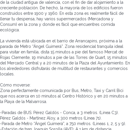
de la ciudad antigua de valencia, con el fin de dar alojamiento a la
creciente población. De hecho, la mayoría de los edificios fueron
construidos entre 1900 y 1960. En esta zona es realmente fácil de
llenar tu despensa, hay varios supermercados (Mercadona y
Consum) en la zona y donde es fácil que encuentres comida
ecológica.
La vivienda está ubicada en el barrio de Arrancapins, próxima a la
parada de Metro “Ángel Guimerá”. Zona residencial tranquila ideal
para visitar en familia, dista 15 minutos a pie del famoso Mercat de
Rojas Clemente, 19 minutos a pie de las Torres de Quart, 15 minutos
del Mercado Central y a 20 minutos de la Plaza del Ayuntamiento. En
los alrededores disfrutarás de multitud de restaurantes y comercios
locales.
Cómo moverse:
Zona perfectamente comunicada por Bus, Metro, Taxi y Carril Bici
que nos acerca en 10 minutos al Centro Histórico y en 20 minutos a
la Playa de la Malvarrosa.
-Paradas de BUS: Pérez Galdós - Conca, a 3 metros. (Linea C3).
Pérez Galdós - Martínez Aloy, a 300 metros (Linea 71).
-Parada de Metro “Ángel Guimerá”, a 750 metros. (Lineas 1, 2, 5 y 9).
-Estación de tren Joaquin Sorolla (AVE): A 1 km de distancia.