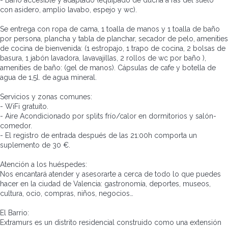
- Baño accesible y adaptado (equipado de ducha a ras del suelo
con asidero, amplio lavabo, espejo y wc).
Se entrega con ropa de cama, 1 toalla de manos y 1 toalla de baño
por persona, plancha y tabla de planchar, secador de pelo, amenities
de cocina de bienvenida: (1 estropajo, 1 trapo de cocina, 2 bolsas de
basura, 1 jabón lavadora, lavavajillas, 2 rollos de wc por baño ),
amenities de baño: (gel de manos). Cápsulas de cafe y botella de
agua de 1,5l. de agua mineral.
Servicios y zonas comunes:
- WiFi gratuito.
- Aire Acondicionado por splits frío/calor en dormitorios y salón-
comedor.
- El registro de entrada después de las 21:00h comporta un
suplemento de 30 €.
Atención a los huéspedes:
Nos encantará atender y asesorarte a cerca de todo lo que puedes
hacer en la ciudad de Valencia: gastronomía, deportes, museos,
cultura, ocio, compras, niños, negocios…
El Barrio:
Extramurs es un distrito residencial construido como una extensión