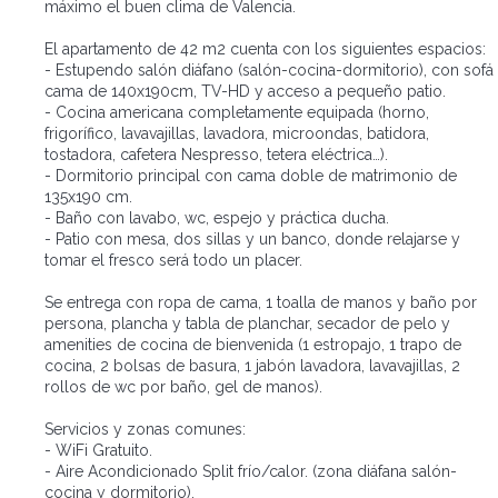
máximo el buen clima de Valencia.
El apartamento de 42 m2 cuenta con los siguientes espacios:
- Estupendo salón diáfano (salón-cocina-dormitorio), con sofá
cama de 140x190cm, TV-HD y acceso a pequeño patio.
- Cocina americana completamente equipada (horno,
frigorífico, lavavajillas, lavadora, microondas, batidora,
tostadora, cafetera Nespresso, tetera eléctrica…).
- Dormitorio principal con cama doble de matrimonio de
135x190 cm.
- Baño con lavabo, wc, espejo y práctica ducha.
- Patio con mesa, dos sillas y un banco, donde relajarse y
tomar el fresco será todo un placer.
Se entrega con ropa de cama, 1 toalla de manos y baño por
persona, plancha y tabla de planchar, secador de pelo y
amenities de cocina de bienvenida (1 estropajo, 1 trapo de
cocina, 2 bolsas de basura, 1 jabón lavadora, lavavajillas, 2
rollos de wc por baño, gel de manos).
Servicios y zonas comunes:
- WiFi Gratuito.
- Aire Acondicionado Split frío/calor. (zona diáfana salón-
cocina y dormitorio).