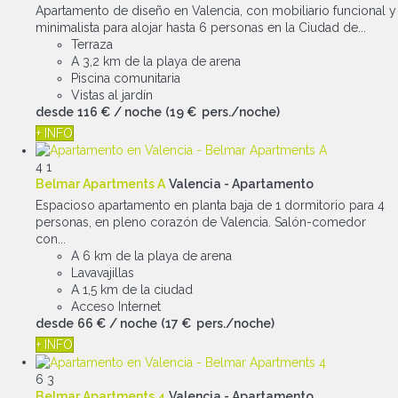
Apartamento de diseño en Valencia, con mobiliario funcional y
minimalista para alojar hasta 6 personas en la Ciudad de...
Terraza
A 3,2 km de la playa de arena
Piscina comunitaria
Vistas al jardín
desde
116 €
/ noche
(19 € pers./noche)
+ INFO
4
1
Belmar Apartments A
Valencia -
Apartamento
Espacioso apartamento en planta baja de 1 dormitorio para 4
personas, en pleno corazón de Valencia. Salón-comedor
con...
A 6 km de la playa de arena
Lavavajillas
A 1,5 km de la ciudad
Acceso Internet
desde
66 €
/ noche
(17 € pers./noche)
+ INFO
6
3
Belmar Apartments 4
Valencia -
Apartamento