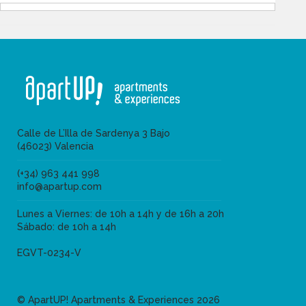
Calle de L’Illa de Sardenya 3 Bajo
(46023) Valencia
(+34) 963 441 998
info@apartup.com
Lunes a Viernes: de 10h a 14h y de 16h a 20h
Sábado: de 10h a 14h
EGVT-0234-V
© ApartUP! Apartments & Experiences 2026