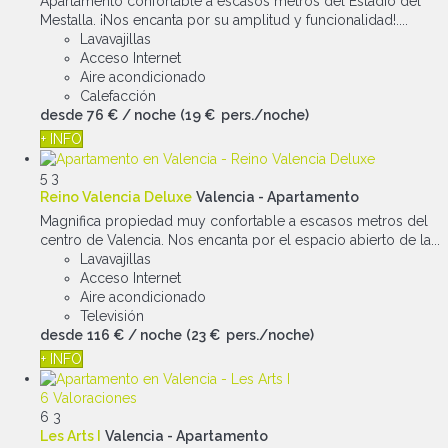
Apartamento confortable a escasos metros del Estadio del
Mestalla. ¡Nos encanta por su amplitud y funcionalidad!....
Lavavajillas
Acceso Internet
Aire acondicionado
Calefacción
desde
76 €
/ noche
(19 € pers./noche)
+ INFO
5
3
Reino Valencia Deluxe
Valencia -
Apartamento
Magnifica propiedad muy confortable a escasos metros del
centro de Valencia. Nos encanta por el espacio abierto de la...
Lavavajillas
Acceso Internet
Aire acondicionado
Televisión
desde
116 €
/ noche
(23 € pers./noche)
+ INFO
6 Valoraciones
6
3
Les Arts I
Valencia -
Apartamento