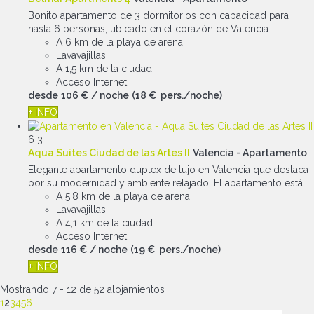
Bonito apartamento de 3 dormitorios con capacidad para
hasta 6 personas, ubicado en el corazón de Valencia....
A 6 km de la playa de arena
Lavavajillas
A 1,5 km de la ciudad
Acceso Internet
desde
106 €
/ noche
(18 € pers./noche)
+ INFO
6
3
Aqua Suites Ciudad de las Artes II
Valencia -
Apartamento
Elegante apartamento duplex de lujo en Valencia que destaca
por su modernidad y ambiente relajado. El apartamento está...
A 5,8 km de la playa de arena
Lavavajillas
A 4,1 km de la ciudad
Acceso Internet
desde
116 €
/ noche
(19 € pers./noche)
+ INFO
Mostrando 7 - 12 de 52 alojamientos
1
2
3
4
5
6