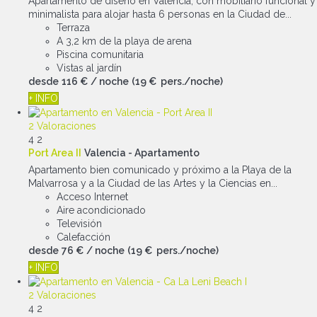
Apartamento de diseño en Valencia, con mobiliario funcional y
minimalista para alojar hasta 6 personas en la Ciudad de...
Terraza
A 3,2 km de la playa de arena
Piscina comunitaria
Vistas al jardín
desde
116 €
/ noche
(19 € pers./noche)
+ INFO
2 Valoraciones
4
2
Port Area II
Valencia -
Apartamento
Apartamento bien comunicado y próximo a la Playa de la
Malvarrosa y a la Ciudad de las Artes y la Ciencias en...
Acceso Internet
Aire acondicionado
Televisión
Calefacción
desde
76 €
/ noche
(19 € pers./noche)
+ INFO
2 Valoraciones
4
2