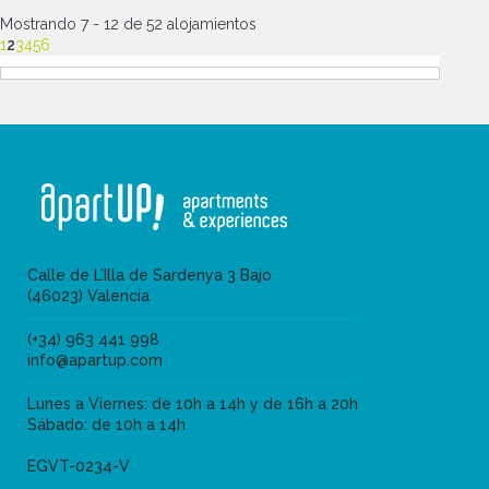
Mostrando 7 - 12 de 52 alojamientos
1
2
3
4
5
6
Calle de L’Illa de Sardenya 3 Bajo
(46023) Valencia
(+34) 963 441 998
info@apartup.com
Lunes a Viernes: de 10h a 14h y de 16h a 20h
Sábado: de 10h a 14h
EGVT-0234-V