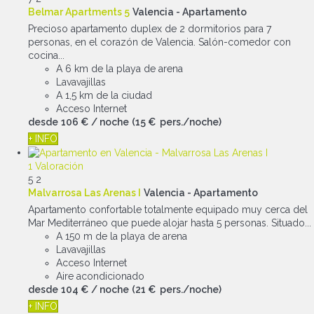
Belmar Apartments 5
Valencia -
Apartamento
Precioso apartamento duplex de 2 dormitorios para 7
personas, en el corazón de Valencia. Salón-comedor con
cocina...
A 6 km de la playa de arena
Lavavajillas
A 1,5 km de la ciudad
Acceso Internet
desde
106 €
/ noche
(15 € pers./noche)
+ INFO
1 Valoración
5
2
Malvarrosa Las Arenas I
Valencia -
Apartamento
Apartamento confortable totalmente equipado muy cerca del
Mar Mediterráneo que puede alojar hasta 5 personas. Situado...
A 150 m de la playa de arena
Lavavajillas
Acceso Internet
Aire acondicionado
desde
104 €
/ noche
(21 € pers./noche)
+ INFO