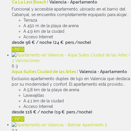
Ca La Leni Beach I
Valencia -
Apartamento
Funcional y accesible apartamento, ubicado en el barrio del
Cabanyal, se encuentra completamente equipado para alojar...
Terraza
A 450 m de la playa de arena
A 4,9 km de la ciudad
Acceso Internet
desde
96 €
/ noche
(24 € pers./noche)
+ INFO
3 Valoraciones
6
3
Aqua Suites Ciudad de las Artes I
Valencia -
Apartamento
Exclusivo apartamento duplex de lujo en Valencia que destaca
por su modernidad y confort. El apartamento está provisto...
A 5,8 km de la playa de arena
Lavavajillas
A 4,1 km de la ciudad
Acceso Internet
desde
116 €
/ noche
(19 € pers./noche)
+ INFO
7
2