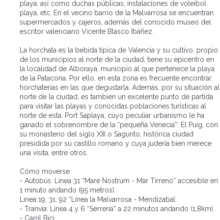
playa, así como duchas públicas, instalaciones de voleibol
playa, etc. En el vecino barrio de la Malvarrosa se encuentran
supermercados y cajeros, además del conocido museo del
escritor valenciano Vicente Blasco Ibáñez.
La horchata es la bebida típica de Valencia y su cultivo, propio
de los municipios al norte de la ciudad, tiene su epicentro en
la localidad de Alboraya, municipio al que pertenece la playa
de la Patacona. Por ello, en esta zona es frecuente encontrar
horchaterías en las que degustarla. Además, por su situación al
norte de la ciudad, es también un excelente punto de partida
para visitar las playas y conocidas poblaciones turísticas al
norte de esta: Port Saplaya, cuyo peculiar urbanismo le ha
ganado el sobrenombre de la “pequeña Venecia”; El Puig, con
su monasterio del siglo XIII o Sagunto, histórica ciudad
presidida por su castillo romano y cuya judería bien merece
una visita, entre otros.
Cómo moverse:
- Autobús: Línea 31 “Mare Nostrum - Mar Tirreno” accesible en
1 minuto andando (95 metros).
Linea 19, 31, 92 “Línea la Malvarrosa - Mendizabal.
- Tranvía: Línea 4 y 6 “Serrería” a 22 minutos andando (1,8km).
- Carril Bici.