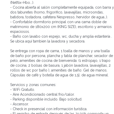
(Netflix-Hbo...).
- Cocina abierta al salón completamente equipada, con barra y
dos taburetes (horno, frigorífico, lavavajillas, microondas,
batidora, tostadora, cafetera Nespresso, hervidor de agua…).
- Confortable dormitorio principal con una cama doble de
matrimonio de 180x200 cm (KING SIZE), escritorio y armarios
espaciosos.
- Baño con lavabo con espejo, wc, ducha y amplia estantería .
Se ubica aquí tambien la lavadora y secadora.
Se entrega con ropa de cama, 1 toalla de manos y una toalla
de baño por persona, plancha y tabla de planchar, secador de
pelo, amenities de cocina de bienvenida: (1 estropajo, 1 trapo
de cocina, 2 bolsas de basura, 1 jabón lavadora, lavavajillas, 2
rollos de wc por baño ), amenities de baño: Gel de manos.
Cápsulas de café y botella de agua de 1,5l. de agua mineral.
Servicios y zonas comunes:
- WiFi Gratuito.
- Aire Acondicionado central frio/calor.
- Parking disponible incluido. Bajo solicitud.
- Ascensor.
- Check in presencial con información turística.
- El registro de entrada después de las 21:00h comporta un