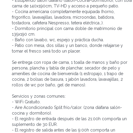
- Estupendo salón diáfano (salón-cocina-dormitorio), con sofá
cama de 140x190cm, TV-HD y acceso a pequeño patio.
- Cocina americana completamente equipada (horno,
frigorífico, lavavajillas, lavadora, microondas, batidora,
tostadora, cafetera Nespresso, tetera eléctrica…).
- Dormitorio principal con cama doble de matrimonio de
135x190 cm.
- Baño con lavabo, wc, espejo y práctica ducha.
- Patio con mesa, dos sillas y un banco, donde relajarse y
tomar el fresco será todo un placer.
Se entrega con ropa de cama, 1 toalla de manos y baño por
persona, plancha y tabla de planchar, secador de pelo y
amenities de cocina de bienvenida (1 estropajo, 1 trapo de
cocina, 2 bolsas de basura, 1 jabón lavadora, lavavajillas, 2
rollos de wc por baño, gel de manos).
Servicios y zonas comunes:
- WiFi Gratuito.
- Aire Acondicionado Split frío/calor. (zona diáfana salón-
cocina y dormitorio).
- El registro de entrada después de las 21:00h comporta un
suplemento de 30 EUR.
- El registro de salida antes de las 9:00h comporta un