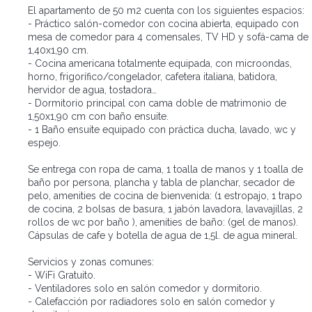
El apartamento de 50 m2 cuenta con los siguientes espacios:
- Práctico salón-comedor con cocina abierta, equipado con
mesa de comedor para 4 comensales, TV HD y sofá-cama de
1,40x1,90 cm.
- Cocina americana totalmente equipada, con microondas,
horno, frigorífico/congelador, cafetera italiana, batidora,
hervidor de agua, tostadora…
- Dormitorio principal con cama doble de matrimonio de
1,50x1,90 cm con baño ensuite.
- 1 Baño ensuite equipado con práctica ducha, lavado, wc y
espejo.
Se entrega con ropa de cama, 1 toalla de manos y 1 toalla de
baño por persona, plancha y tabla de planchar, secador de
pelo, amenities de cocina de bienvenida: (1 estropajo, 1 trapo
de cocina, 2 bolsas de basura, 1 jabón lavadora, lavavajillas, 2
rollos de wc por baño ), amenities de baño: (gel de manos).
Cápsulas de cafe y botella de agua de 1,5l. de agua mineral.
Servicios y zonas comunes:
- WiFi Gratuito.
- Ventiladores solo en salón comedor y dormitorio.
- Calefacción por radiadores solo en salón comedor y