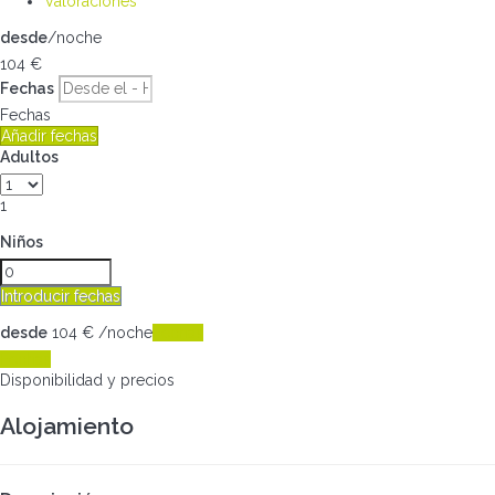
Valoraciones
desde
/noche
104
€
Fechas
Fechas
Añadir fechas
Adultos
1
Niños
Introducir fechas
desde
104
€
/noche
Fechas
Fechas
Disponibilidad y precios
Alojamiento