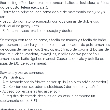
(horno, frigorífico, lavadora, microondas, batidora, tostadora, cafetera
dolçe gusto, tetera eléctrica…).
- Dormitorio principal con cama doble de matrimonio de 150x190
cm.
- Segundo dormitorio equipado con dos camas de doble uso
individual de 90x190 cm.
- Baño con lavabo, wc, bidet, espejo y ducha.
Se entrega con ropa de cama, 1 toalla de manos y 1 toalla de baño
por persona, plancha y tabla de planchar, secador de pelo, amenities
de cocina de bienvenida: (1 estropajo, 1 trapo de cocina, 2 bolsas de
basura, 1 jabón lavadora, lavavajillas, 2 rollos de wc por baño ),
amenities de baño: (gel de manos). Cápsulas de cafe y botella de
agua de 1,5l. de agua mineral.
Servicios y zonas comunes:
- WiFi Gratuito.
- Aire Acondicionado frio/calor por splits ( solo en salón comedor ).
- Calefacción con radiadores eléctricos ( dormitorios y baño ).
- Acceso por escaleras (no ascensor).
- El registro de entrada después de las 21:00h comporta un
suplemento de 30 EUR.