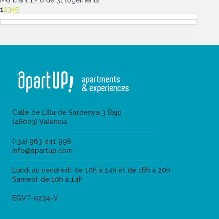
Montrant 1 - 6 de 31 logements
1
2
3
4
5
Calle de L’Illa de Sardenya 3 Bajo
(46023) Valencia
(+34) 963 441 998
info@apartup.com
Lundi au vendredi: de 10h à 14h et de 16h à 20h
Samedi: de 10h à 14h
EGVT-0234-V