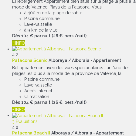
L'Hébergement Appartement bien situé sur la plage la plus à la
mode de Valence, Playa de la Patacona. Vous...
à 400 m de la plage de sable
Piscine commune
Lave-vaisselle
à 9 km de la ville
Dès
104 €
par nuit
(26 € pers./nuit)
+ INFO
4
2
Patacona Scenic
Alboraya / Alboraia -
Appartement
Bel appartement avec des vues spectaculaires sur l'une des
plages les plus à la mode de la province de Valence, la...
Piscine commune
Lave-vaisselle
Accès Internet
Climatisation
Dès
104 €
par nuit
(26 € pers./nuit)
+ INFO
3 Évaluations
4
2
Patacona Beach II
Alboraya / Alboraia -
Appartement