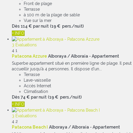
Front de plage
Terrasse
à 100 m de la plage de sable
Vue sur la mer
Dès
114 €
par nuit
(19 € pers./nuit)
+ INFO
3 Évaluations
4
1
Patacona Azzure
Alboraya / Alboraia -
Appartement
Superbe appartement situé en première ligne de plage. Il peut
accueillir jusqu'à 4 personnes. Il dispose d'un...
Terrasse
Lave-vaisselle
Accès Internet
Climatisation
Dès
74 €
par nuit
(19 € pers./nuit)
+ INFO
3 Évaluations
4
2
Patacona Beach I
Alboraya / Alboraia -
Appartement