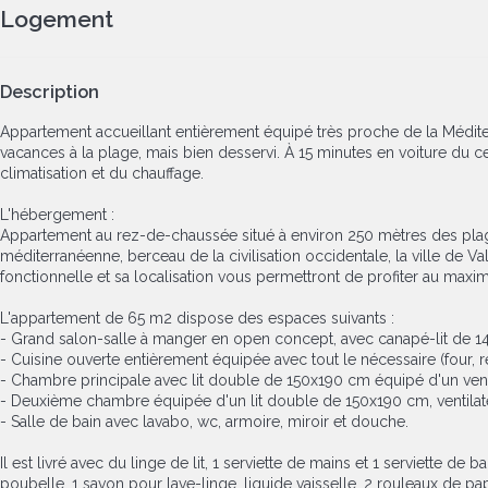
Logement
Description
Appartement accueillant entièrement équipé très proche de la Méditerr
vacances à la plage, mais bien desservi. À 15 minutes en voiture du ce
climatisation et du chauffage.
L'hébergement :
Appartement au rez-de-chaussée situé à environ 250 mètres des plages
méditerranéenne, berceau de la civilisation occidentale, la ville de 
fonctionnelle et sa localisation vous permettront de profiter au max
L'appartement de 65 m2 dispose des espaces suivants :
- Grand salon-salle à manger en open concept, avec canapé-lit de 1
- Cuisine ouverte entièrement équipée avec tout le nécessaire (four, ré
- Chambre principale avec lit double de 150x190 cm équipé d'un venti
- Deuxième chambre équipée d'un lit double de 150x190 cm, ventilateu
- Salle de bain avec lavabo, wc, armoire, miroir et douche.
Il est livré avec du linge de lit, 1 serviette de mains et 1 serviette 
poubelle, 1 savon pour lave-linge, liquide vaisselle, 2 rouleaux de pap