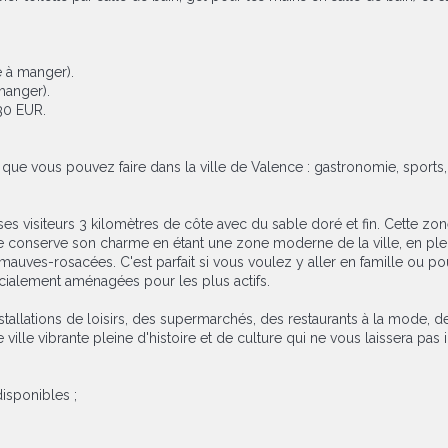
e à manger).
manger).
30 EUR.
que vous pouvez faire dans la ville de Valence : gastronomie, sports, m
ses visiteurs 3 kilomètres de côte avec du sable doré et fin. Cette zon
conserve son charme en étant une zone moderne de la ville, en pleine p
uves-rosacées. C'est parfait si vous voulez y aller en famille ou pou
écialement aménagées pour les plus actifs.
nstallations de loisirs, des supermarchés, des restaurants à la mode, d
lle vibrante pleine d'histoire et de culture qui ne vous laissera pas in
isponibles ;