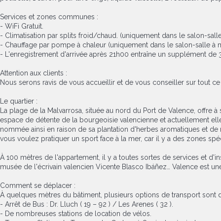
Services et zones communes :
- WiFi Gratuit.
- Climatisation par splits froid/chaud. (uniquement dans le salon-sall
- Chauffage par pompe à chaleur (uniquement dans le salon-salle à 
- L'enregistrement d'arrivée après 21h00 entraîne un supplément de 
Attention aux clients :
Nous serons ravis de vous accueillir et de vous conseiller sur tout ce 
Le quartier :
La plage de la Malvarrosa, située au nord du Port de Valence, offre à 
espace de détente de la bourgeoisie valencienne et actuellement elle 
nommée ainsi en raison de sa plantation d'herbes aromatiques et de ma
vous voulez pratiquer un sport face à la mer, car il y a des zones sp
À 100 mètres de l'appartement, il y a toutes sortes de services et d'i
musée de l'écrivain valencien Vicente Blasco Ibáñez… Valence est une vi
Comment se déplacer :
À quelques mètres du bâtiment, plusieurs options de transport sont d
- Arrêt de Bus : Dr. Lluch ( 19 – 92 ) / Les Arenes ( 32 ).
- De nombreuses stations de location de vélos.