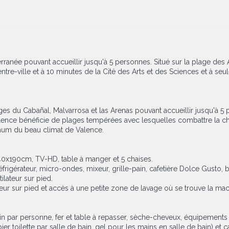
anée pouvant accueillir jusqu'à 5 personnes. Situé sur la plage des A
ntre-ville et à 10 minutes de la Cité des Arts et des Sciences et à seu
 du Cabañal, Malvarrosa et las Arenas pouvant accueillir jusqu'à 5 pe
Valence bénéficie de plages tempérées avec lesquelles combattre la ch
imum du beau climat de Valence.
40x190cm, TV-HD, table à manger et 5 chaises.
frigérateur, micro-ondes, mixeur, grille-pain, cafetière Dolce Gusto, bo
lateur sur pied.
r sur pied et accès à une petite zone de lavage où se trouve la mach
de bain par personne, fer et table à repasser, sèche-cheveux, équipemen
ier toilette par salle de bain, gel pour les mains en salle de bain) et 