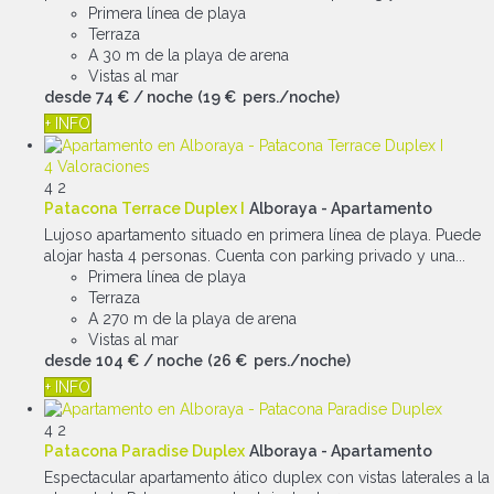
Primera línea de playa
Terraza
A 30 m de la playa de arena
Vistas al mar
desde
74 €
/ noche
(19 € pers./noche)
+ INFO
4 Valoraciones
4
2
Patacona Terrace Duplex I
Alboraya -
Apartamento
Lujoso apartamento situado en primera línea de playa. Puede
alojar hasta 4 personas. Cuenta con parking privado y una...
Primera línea de playa
Terraza
A 270 m de la playa de arena
Vistas al mar
desde
104 €
/ noche
(26 € pers./noche)
+ INFO
4
2
Patacona Paradise Duplex
Alboraya -
Apartamento
Espectacular apartamento ático duplex con vistas laterales a la