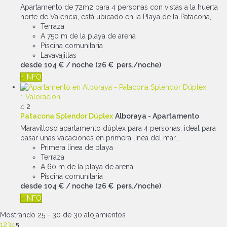
Apartamento de 72m2 para 4 personas con vistas a la huerta
norte de Valencia, está ubicado en la Playa de la Patacona,...
Terraza
A 750 m de la playa de arena
Piscina comunitaria
Lavavajillas
desde
104 €
/ noche
(26 € pers./noche)
+ INFO
1 Valoración
4
2
Patacona Splendor Dúplex
Alboraya -
Apartamento
Maravilloso apartamento dúplex para 4 personas, ideal para
pasar unas vacaciones en primera línea del mar...
Primera línea de playa
Terraza
A 60 m de la playa de arena
Piscina comunitaria
desde
104 €
/ noche
(26 € pers./noche)
+ INFO
Mostrando 25 - 30 de 30 alojamientos
1
2
3
4
5