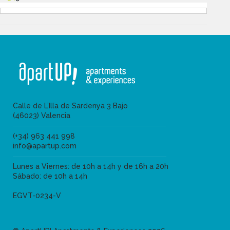
Calle de L’Illa de Sardenya 3 Bajo
(46023) Valencia
(+34) 963 441 998
info@apartup.com
Lunes a Viernes: de 10h a 14h y de 16h a 20h
Sábado: de 10h a 14h
EGVT-0234-V