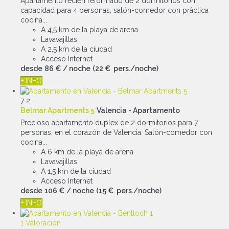
Apartamento recién reformado de 2 dormitorios con
capacidad para 4 personas, salón-comedor con práctica
cocina...
A 4,5 km de la playa de arena
Lavavajillas
A 2,5 km de la ciudad
Acceso Internet
desde
86 €
/ noche
(22 € pers./noche)
+ INFO
7
2
Belmar Apartments 5
Valencia -
Apartamento
Precioso apartamento duplex de 2 dormitorios para 7
personas, en el corazón de Valencia. Salón-comedor con
cocina...
A 6 km de la playa de arena
Lavavajillas
A 1,5 km de la ciudad
Acceso Internet
desde
106 €
/ noche
(15 € pers./noche)
+ INFO
1 Valoración