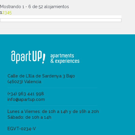
Mostrando 1 - 6 de 52 alojamientos
1
2
3
4
5
Calle de L’Illa de Sardenya 3 Bajo
(46023) Valencia
(+34) 963 441 998
info@apartup.com
Lunes a Viernes: de 10h a 14h y de 16h a 20h
Sábado: de 10h a 14h
EGVT-0234-V