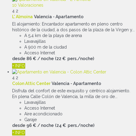
10 Valoraciones
4
2
L' Almoina
Valencia -
Apartamento
El alojamiento: Encantador apartamento en pleno centro
histórico de la ciudad, a dos pasos de la plaza de la Virgen y...
A 5,4 km de la playa de arena
Lavavajillas
A 900 m de la ciudad
Acceso Internet
desde
86 €
/ noche
(22 € pers./noche)
+ INFO
4
2
Colon Attic Center
Valencia -
Apartamento
Disfruta del confort de este exquisito y céntrico alojamiento.
En plena Calle Colón de Valencia, la milla de oro de...
Lavavajillas
Acceso Internet
Aire acondicionado
Garaje
desde
96 €
/ noche
(24 € pers./noche)
+ INFO