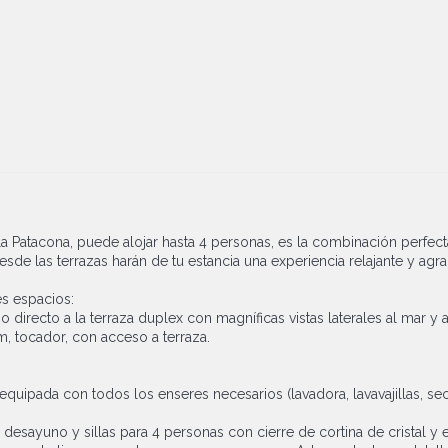
 la Patacona, puede alojar hasta 4 personas, es la combinación perfec
desde las terrazas harán de tu estancia una experiencia relajante y agr
es espacios:
recto a la terraza duplex con magníficas vistas laterales al mar y a 
, tocador, con acceso a terraza.
ipada con todos los enseres necesarios (lavadora, lavavajillas, secad
 desayuno y sillas para 4 personas con cierre de cortina de cristal y