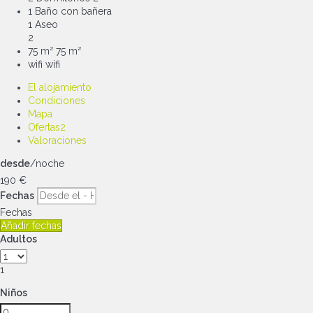
1 Baño con bañera
1 Aseo
2
75 m²
75 m²
wifi
wifi
El alojamiento
Condiciones
Mapa
Ofertas
2
Valoraciones
desde
/noche
190
€
Fechas
Fechas
Añadir fechas
Adultos
1
Niños