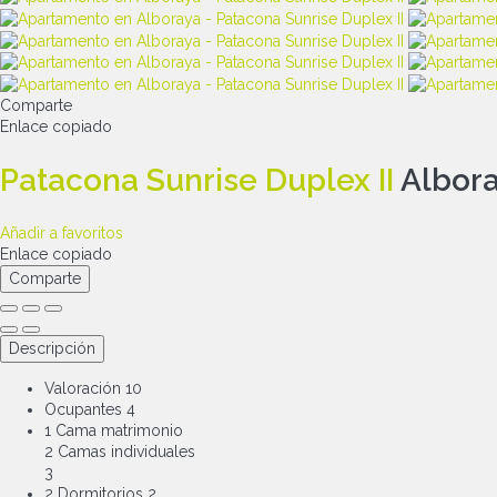
Comparte
Enlace copiado
Patacona Sunrise Duplex II
Albora
Añadir a favoritos
Enlace copiado
Comparte
Descripción
Valoración
10
Ocupantes
4
1 Cama matrimonio
2 Camas individuales
3
2 Dormitorios
2