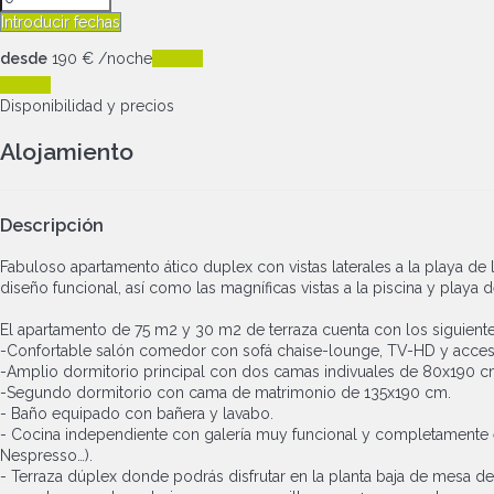
Introducir fechas
desde
190
€
/noche
Fechas
Fechas
Disponibilidad y precios
Alojamiento
Descripción
Fabuloso apartamento ático duplex con vistas laterales a la playa de
diseño funcional, así como las magníficas vistas a la piscina y playa 
El apartamento de 75 m2 y 30 m2 de terraza cuenta con los siguient
-Confortable salón comedor con sofá chaise-lounge, TV-HD y acceso di
-Amplio dormitorio principal con dos camas indivuales de 80x190 cm
-Segundo dormitorio con cama de matrimonio de 135x190 cm.
- Baño equipado con bañera y lavabo.
- Cocina independiente con galería muy funcional y completamente equ
Nespresso…).
- Terraza dúplex donde podrás disfrutar en la planta baja de mesa de