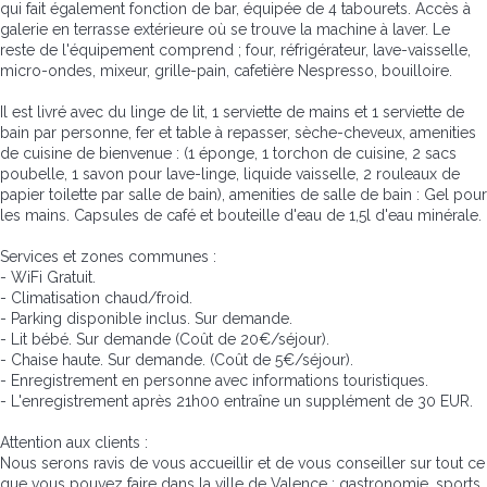
qui fait également fonction de bar, équipée de 4 tabourets. Accès à
galerie en terrasse extérieure où se trouve la machine à laver. Le
reste de l'équipement comprend ; four, réfrigérateur, lave-vaisselle,
micro-ondes, mixeur, grille-pain, cafetière Nespresso, bouilloire.
Il est livré avec du linge de lit, 1 serviette de mains et 1 serviette de
bain par personne, fer et table à repasser, sèche-cheveux, amenities
de cuisine de bienvenue : (1 éponge, 1 torchon de cuisine, 2 sacs
poubelle, 1 savon pour lave-linge, liquide vaisselle, 2 rouleaux de
papier toilette par salle de bain), amenities de salle de bain : Gel pour
les mains. Capsules de café et bouteille d'eau de 1,5l d'eau minérale.
Services et zones communes :
- WiFi Gratuit.
- Climatisation chaud/froid.
- Parking disponible inclus. Sur demande.
- Lit bébé. Sur demande (Coût de 20€/séjour).
- Chaise haute. Sur demande. (Coût de 5€/séjour).
- Enregistrement en personne avec informations touristiques.
- L'enregistrement après 21h00 entraîne un supplément de 30 EUR.
Attention aux clients :
Nous serons ravis de vous accueillir et de vous conseiller sur tout ce
que vous pouvez faire dans la ville de Valence : gastronomie, sports,