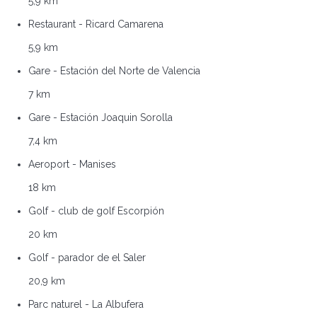
5,9 km
Restaurant - Ricard Camarena
5,9 km
Gare - Estación del Norte de Valencia
7 km
Gare - Estación Joaquin Sorolla
7,4 km
Aeroport - Manises
18 km
Golf - club de golf Escorpión
20 km
Golf - parador de el Saler
20,9 km
Parc naturel - La Albufera