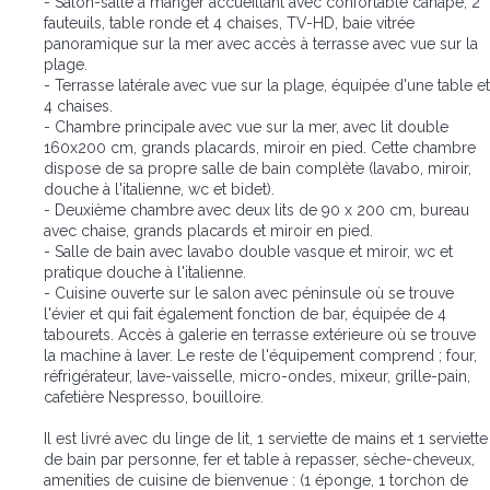
- Salon-salle à manger accueillant avec confortable canapé, 2
fauteuils, table ronde et 4 chaises, TV-HD, baie vitrée
panoramique sur la mer avec accès à terrasse avec vue sur la
plage.
- Terrasse latérale avec vue sur la plage, équipée d'une table et
4 chaises.
- Chambre principale avec vue sur la mer, avec lit double
160x200 cm, grands placards, miroir en pied. Cette chambre
dispose de sa propre salle de bain complète (lavabo, miroir,
douche à l'italienne, wc et bidet).
- Deuxième chambre avec deux lits de 90 x 200 cm, bureau
avec chaise, grands placards et miroir en pied.
- Salle de bain avec lavabo double vasque et miroir, wc et
pratique douche à l'italienne.
- Cuisine ouverte sur le salon avec péninsule où se trouve
l'évier et qui fait également fonction de bar, équipée de 4
tabourets. Accès à galerie en terrasse extérieure où se trouve
la machine à laver. Le reste de l'équipement comprend ; four,
réfrigérateur, lave-vaisselle, micro-ondes, mixeur, grille-pain,
cafetière Nespresso, bouilloire.
Il est livré avec du linge de lit, 1 serviette de mains et 1 serviette
de bain par personne, fer et table à repasser, sèche-cheveux,
amenities de cuisine de bienvenue : (1 éponge, 1 torchon de